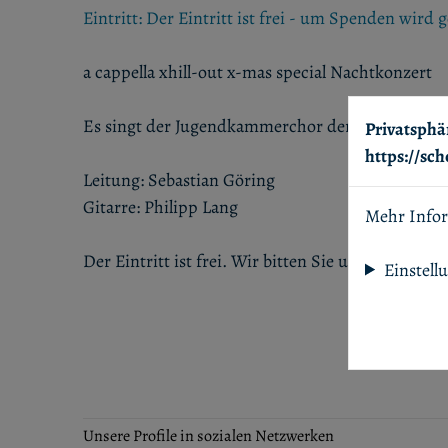
Eintritt: Der Eintritt ist frei - um Spenden wird 
a cappella xhill-out x-mas special Nachtkonzert
Es singt der Jugendkammerchor der schola can
Privatsphä
https://sc
Leitung: Sebastian Göring
Gitarre: Philipp Lang
Mehr Info
Der Eintritt ist frei. Wir bitten Sie um einen Spe
Einstell
Unsere Profile in sozialen Netzwerken