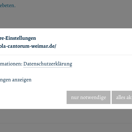
gebeten.
torum weimar
re-Einstellungen
hola-cantorum-weimar.de/
rmationen:
Datenschutzerklärung
nde.
ungen anzeigen
nur notwendige
alles a