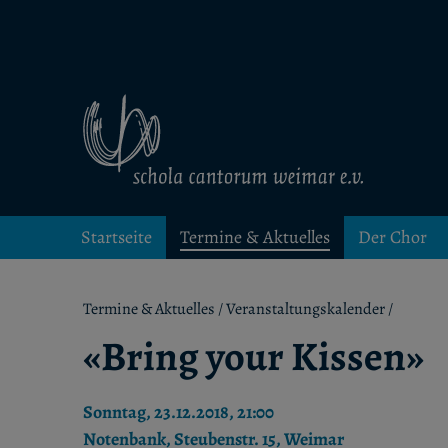
Kinder- und Jugendchor in Weimar
schola cantorum weimar
Startseite
Termine & Aktuelles
Der Chor
Termine & Aktuelles
/
Veranstaltungskalender
/
«Bring your Kissen»
Sonntag, 23.12.2018, 21:00
Notenbank, Steubenstr. 15, Weimar