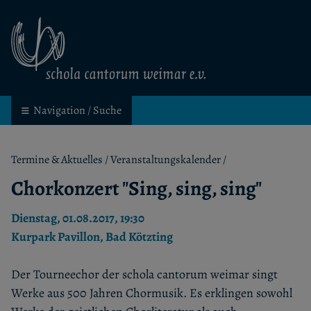
schola cantorum weimar
Kinder- und Jugendchor in Weimar
Navigation / Suche
Termine & Aktuelles
/
Veranstaltungskalender
/
Chorkonzert "Sing, sing, sing"
Dienstag, 01.08.2017, 19:30
Kurpark Pavillon, Bad Kötzting
Der Tourneechor der schola cantorum weimar singt
Werke aus 500 Jahren Chormusik. Es erklingen sowohl