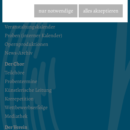
Startseite
nur notwendige
alles akzeptieren
Termine & Aktuelles
Veranstaltungskalender
Proben (interner Kalender)
Opernproduktionen
News-Archiv
Der Chor
Teilchöre
Probentermine
Künstlerische Leitung
Korrepetition
Wettbewerbserfolge
Mediathek
Der Verein