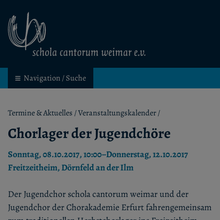
schola cantorum weimar
Kinder- und Jugendchor in Weimar
Navigation / Suche
Termine & Aktuelles
/
Veranstaltungskalender
/
Chorlager der Jugendchöre
Sonntag, 08.10.2017, 10:00–Donnerstag, 12.10.2017
Freitzeitheim, Dörnfeld an der Ilm
Der Jugendchor schola cantorum weimar und der
Jugendchor der Chorakademie Erfurt fahrengemeinsam