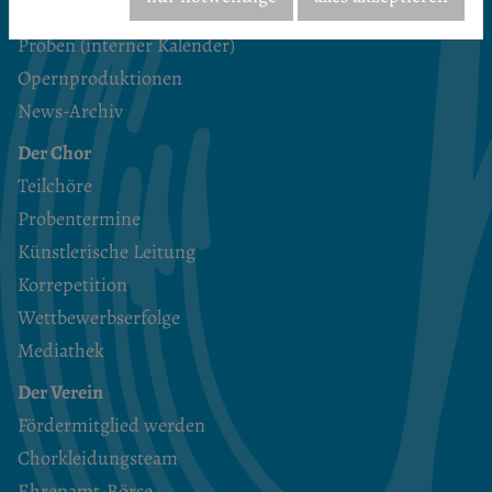
Veranstaltungskalender
Proben (interner Kalender)
Opernproduktionen
News-Archiv
Der Chor
Teilchöre
Probentermine
Künstlerische Leitung
Korrepetition
Wettbewerbserfolge
Mediathek
Der Verein
Fördermitglied werden
Chorkleidungsteam
Ehrenamt-Börse