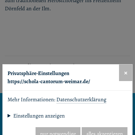
zum traditionellen Herbstchorlager ins Freizeitheim
Dörnfeld an der Ilm.
Unsere Profile in sozialen Netzwerken
×
Privatsphäre-Einstellungen
Facebook
Youtube
https://schola-cantorum-weimar.de/
Mehr Informationen:
Datenschutzerklärung
Seitenanfang
Einstellungen anzeigen
Startseite
Termine & Aktuelles
nur notwendige
alles akzeptieren