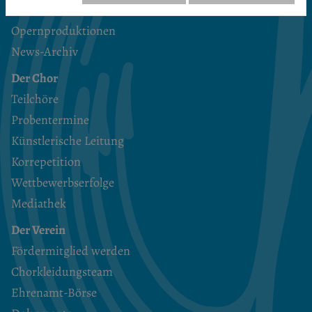
Proben (interner Kalender)
Opernproduktionen
News-Archiv
Der Chor
Teilchöre
Probentermine
Künstlerische Leitung
Korrepetition
Wettbewerbserfolge
Mediathek
Der Verein
Fördermitglied werden
Chorkleidungsteam
Ehrenamt-Börse