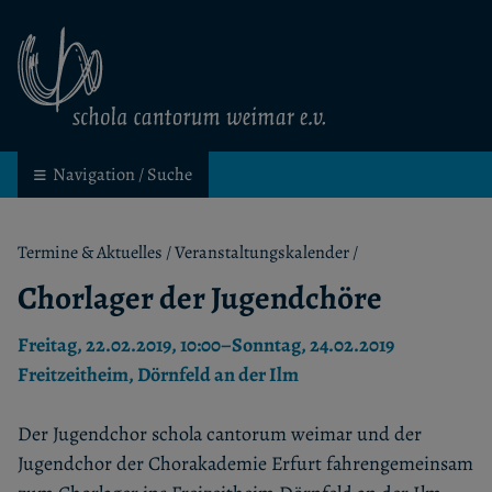
schola cantorum weimar
Kinder- und Jugendchor in Weimar
Navigation / Suche
Termine & Aktuelles
/
Veranstaltungskalender
/
Chorlager der Jugendchöre
Freitag, 22.02.2019, 10:00–Sonntag, 24.02.2019
Freitzeitheim, Dörnfeld an der Ilm
Der Jugendchor schola cantorum weimar und der
Jugendchor der Chorakademie Erfurt fahrengemeinsam