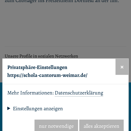
zum Chorlager ins Freizeitheim Dörnfeld an der Ilm.
Unsere Profile in sozialen Netzwerken
Facebook
Youtube
×
Privatsphäre-Einstellungen
https://schola-cantorum-weimar.de/
Seitenanfang
Mehr Informationen:
Datenschutzerklärung
Startseite
Einstellungen anzeigen
Termine & Aktuelles
nur notwendige
alles akzeptieren
Veranstaltungskalender