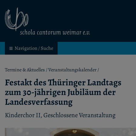
schola cantorum weimar
Kinder- und Jugendchor in Weimar
Navigation / Suche
Termine & Aktuelles
/
Veranstaltungskalender
/
Festakt des Thüringer Landtags
zum 30-jährigen Jubiläum der
Landesverfassung
Kinderchor II, Geschlossene Veranstaltung