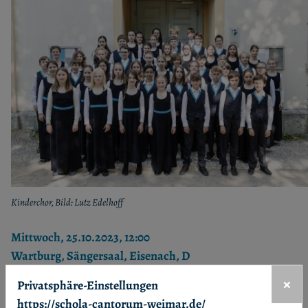
Kinderchor, Bild: Lutz Edelhoff
Mittwoch, 25.10.2023, 12:00
Wartburg, Sängersaal, Eisenach, D
×
Privatsphäre-Einstellungen
https://schola-cantorum-weimar.de/