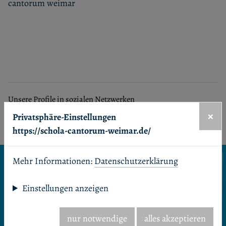
cantorum weimar
Unsere Profile in sozialen Netzwerken
Facebook
Youtube
×
Privatsphäre-Einstellungen
https://schola-cantorum-weimar.de/
Seitenanfang
Mehr Informationen:
Datenschutzerklärung
Startseite
Einstellungen anzeigen
Termine & Aktuelles
nur notwendige
alles akzeptieren
Veranstaltungskalender