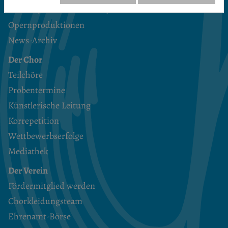
Proben (interner Kalender)
Opernproduktionen
News-Archiv
Der Chor
Teilchöre
Probentermine
Künstlerische Leitung
Korrepetition
Wettbewerbserfolge
Mediathek
Der Verein
Fördermitglied werden
Chorkleidungsteam
Ehrenamt-Börse