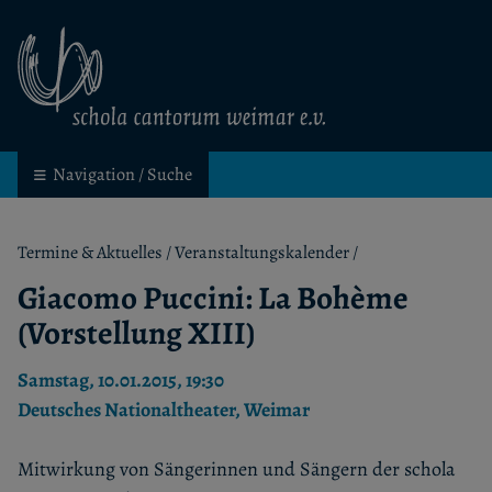
schola cantorum weimar
Kinder- und Jugendchor in Weimar
Navigation / Suche
Termine & Aktuelles
/
Veranstaltungskalender
/
Giacomo Puccini: La Bohème
(Vorstellung XIII)
Samstag, 10.01.2015, 19:30
Deutsches Nationaltheater, Weimar
Mitwirkung von Sängerinnen und Sängern der schola