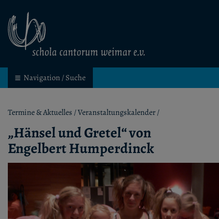
schola cantorum weimar
Kinder- und Jugendchor in Weimar
Navigation / Suche
Termine & Aktuelles
/
Veranstaltungskalender
/
„Hänsel und Gretel“ von
Engelbert Humperdinck