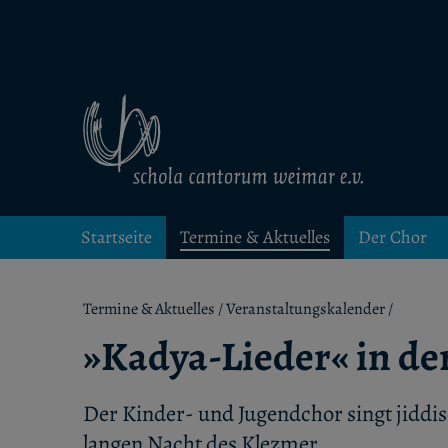
Kinder- und Jugendchor in Weimar
schola cantorum weimar
Startseite
Termine & Aktuelles
Der Chor
Termine & Aktuelles
/
Veranstaltungskalender
/
»Kadya-Lieder« in de
Der Kinder- und Jugendchor singt jiddi
langen Nacht des Klezmer