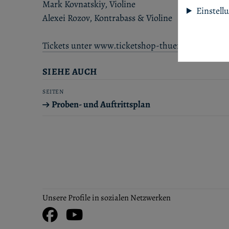
Mark Kovnatskiy, Violine
Einstell
Alexei Rozov, Kontrabass & Violine
Tickets unter www.ticketshop-thueringen.de
SIEHE AUCH
SEITEN
Proben- und Auftrittsplan
Unsere Profile in sozialen Netzwerken
Facebook
Youtube