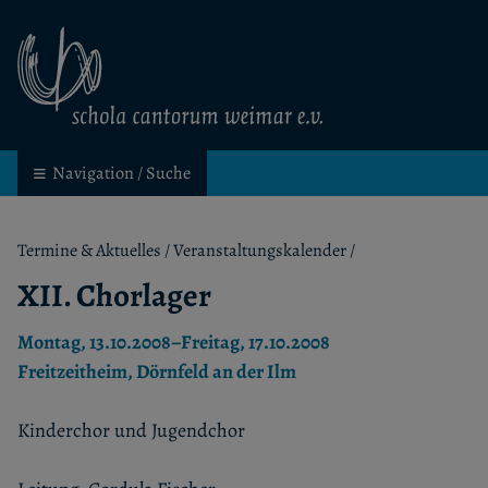
schola cantorum weimar
Kinder- und Jugendchor in Weimar
Navigation / Suche
Termine & Aktuelles
/
Veranstaltungskalender
/
XII. Chorlager
Montag, 13.10.2008–Freitag, 17.10.2008
Freitzeitheim, Dörnfeld an der Ilm
Kinderchor und Jugendchor