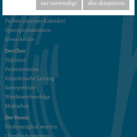
Termine & Aktuelles
nur notwendige
alles akzeptieren
Veranstaltungskalender
Proben (interner Kalender)
Opernproduktionen
News-Archiv
Der Chor
Teilchöre
Probentermine
Künstlerische Leitung
Korrepetition
Wettbewerbserfolge
Mediathek
Der Verein
Fördermitglied werden
Chorkleidungsteam