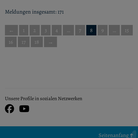
Meldungen insgesamt: 171
←
1
2
3
4
…
7
8
9
…
15
16
17
18
→
Unsere Profile in sozialen Netzwerken
Facebook
Youtube
Seitenanfang