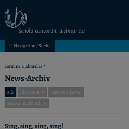
schola cantorum weimar
Kinder- und Jugendchor in Weimar
Navigation / Suche
Termine & Aktuelles
/
News-Archiv
alle
Ehrenamt (5)
Festival 2020 (6)
Festival Rückblick (6)
Sing, sing, sing, sing!